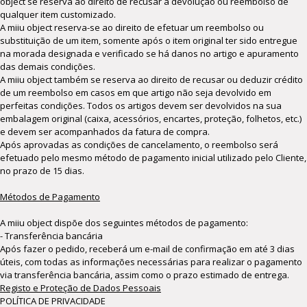
object se reserva ao direito de recusar a devolução ou reembolso de
qualquer item customizado.
A miiu object reserva-se ao direito de efetuar um reembolso ou
substituição de um item, somente após o item original ter sido entregue
na morada designada e verificado se há danos no artigo e apuramento
das demais condições.
A miiu object também se reserva ao direito de recusar ou deduzir crédito
de um reembolso em casos em que artigo não seja devolvido em
perfeitas condições. Todos os artigos devem ser devolvidos na sua
embalagem original (caixa, acessórios, encartes, proteção, folhetos, etc.)
e devem ser acompanhados da fatura de compra.
Após aprovadas as condições de cancelamento, o reembolso será
efetuado pelo mesmo método de pagamento inicial utilizado pelo Cliente,
no prazo de 15 dias.
Métodos de Pagamento
A miiu object dispõe dos seguintes métodos de pagamento:
- Transferência bancária
Após fazer o pedido, receberá um e-mail de confirmação em até 3 dias
úteis, com todas as informações necessárias para realizar o pagamento
via transferência bancária, assim como o prazo estimado de entrega.
Registo e Proteção de Dados Pessoais
POLÍTICA DE PRIVACIDADE