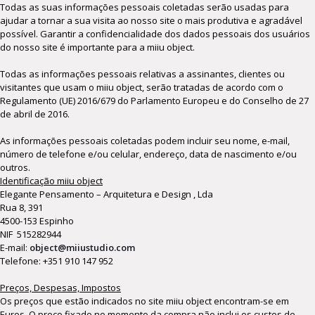
Todas as suas informações pessoais coletadas serão usadas para
ajudar a tornar a sua visita ao nosso site o mais produtiva e agradável
possível. Garantir a confidencialidade dos dados pessoais dos usuários
do nosso site é importante para a miiu object.
Todas as informações pessoais relativas a assinantes, clientes ou
visitantes que usam o miiu object, serão tratadas de acordo com o
Regulamento (UE) 2016/679 do Parlamento Europeu e do Conselho de 27
de abril de 2016.
As informações pessoais coletadas podem incluir seu nome, e-mail,
número de telefone e/ou celular, endereço, data de nascimento e/ou
outros.
Identificação miiu object
Elegante Pensamento – Arquitetura e Design , Lda
Rua 8, 391
4500-153 Espinho
NIF 515282944
E-mail:
object@miiustudio.com
Telefone: +351 910 147 952
Preços, Despesas, Impostos
Os preços que estão indicados no site miiu object encontram-se em
Euros. O preço fixado no momento da compra não inclui os custos de